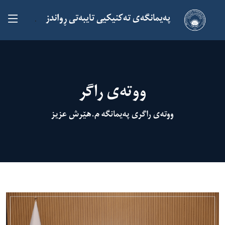
پەیمانگەی تەکنیکیی تایبەتی ڕواندز
.
ووتەی راگر
ووتەی راگری پەیمانگە م.هێرش عزیز