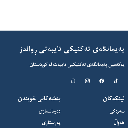
پەیمانگەی تەکنیکی تایبەتی ڕواندز
یەکەمین پەیمانگەی تەکنیکیی تایبەت لە کوردستان
لینکەکان
بەشەکانی خوێندن
سەرەکی
دەرمانسازی
هەواڵ
پەرستاری