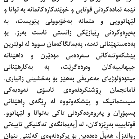
ئێمە ئمادەکردنی قوتابی و خوێندکارەکانمانە بە توانا و
لێهاتوویی و متمانە بەخۆبوونی پێویست، بە
پەیڕەوکردنی ڕێبازێکی زانستی ئاست بەرز. بۆ
بەدەستهێنانی ئەمە، پەیمانگاکەمان سوود لە نوێترین
پێشکەوتنەکانی سەردەمی مۆدێرن و داهێنانە
جیهانییەکان وەردەگرێت، بە بەکارهێنانی
میتۆدۆلۆژیای مەعریفی بەهێز بۆ بەخشینی زانیاری.
ئامانجمان ڕۆشنکردنەوەی ئاسۆی نەوەیەکی
سیستماتیک و پێشکەوتووە لە ڕێگەی ڕاهێنانی
پسپۆڕان و پەروەردەکردنی تاکی بەتوانا و لێهاتوو.
قوتابییە بەڕێزەکان، لە [پەیمانگەی تەکنیکی تایبەتی
رواندز]، هەوڵ دەدەین بۆ پڕکردنەوەی کەلێنی نێوان