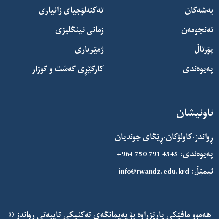
بەشەکان
تەکنەلۆجیای زانیاری
ئەنجومەن
زمانی ئینگلیزی
پۆرتاڵ
ژمێریاری
پەیوەندی
کارگێڕی گەشت و گوزار
ناونیشان
ڕواندز-کاولۆکان-ڕێگای جوندیان
پەیوەندی:
+964 750 791 4545
ئیمێڵ:
info@rwandz.edu.krd
هەموو مافێکی پارێزراوە بۆ
پەیمانگەی تەکنیکی تایبەتی ڕواندز
©