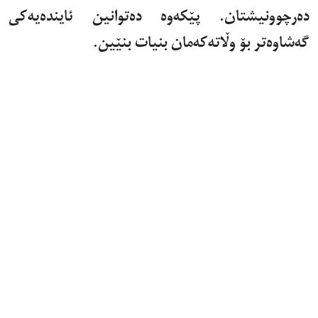
دەرچوونیشتان. پێکەوە دەتوانین ئایندەیەکی
گەشاوەتر بۆ وڵاتەکەمان بنیات بنێین.