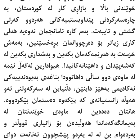
خوێندنی باڵا و بازاڕی کار لە کوردستان، بە
چارەسەرکردنی پێداویستییەکانی هەردوو کەرتی
گشتی و تایبەت. بەم کارە ئامانجمان ئەوەیە هەلی
کاری زیاتر بۆ دەرچووانمان بڕەخسێنین، بەمەش
خزمەت بە هەرێمەکەمان بکەین و بەشداری بکەین لە
گەشەپێدان و داهێنانەکانیدا. هیوادارین لەگەڵ ئێمە
لە ماوەی دوو ساڵی داهاتوودا بناغەی پەیوەندییەکی
ئەکادیمی بەهێز دابنێن، دڵنیابن لە سەرکەوتنی ئەو
هەوڵە زانستیانەی کە پێکەوە دەستمان پێکردووە.
هانتان دەدەین لە ماوەی خوێندنتان لە
پەیمانگەکەماندا هەوڵبدەن بۆ زانیاری قووڵتر و
بەردەوام بن لە لە بەرەو پێشچوون تەنانەت دوای