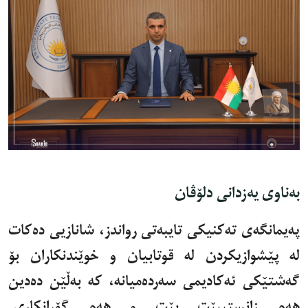
بەناوی یەزدانی دلۆڤان
پەیمانگەی تەکنیکی تایبەتی رواندز، شانازیی دەکات
لە پێشوازیکردن لە قوتابیان و خوێندنکاران بۆ
گەشتێکی ئەکادیمی سەردەمیانە، کە بەڵێن دەدین
هەم زانستیبێت بێت و هەم گۆڕانکاری.