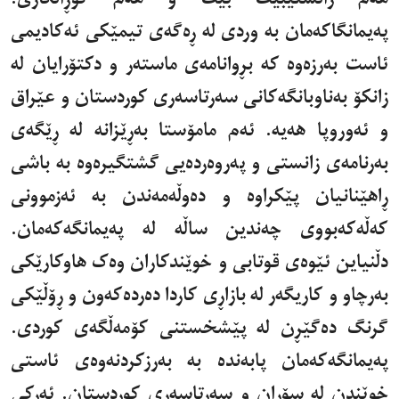
پەیمانگاکەمان بە وردی لە ڕەگەی تیمێکی ئەکادیمی
ئاست بەرزەوە کە بڕوانامەی ماستەر و دکتۆرایان لە
زانکۆ بەناوبانگەکانی سەرتاسەری کوردستان و عێراق
و ئەوروپا هەیە. ئەم مامۆستا بەڕێزانە لە ڕێگەی
بەرنامەی زانستی و پەروەردەیی گشتگیرەوە بە باشی
ڕاهێنانیان پێکراوە و دەوڵەمەندن بە ئەزموونی
کەڵەکەبووی چەندین ساڵە لە پەیمانگەکەمان.
دڵنیاین ئێوەی قوتابی و خوێندکاران وەک هاوکارێکی
بەرچاو و کاریگەر لە بازاڕی کاردا دەردەکەون و ڕۆڵێکی
گرنگ دەگێڕن لە پێشخستنی کۆمەڵگەی کوردی.
پەیمانگەکەمان پابەندە بە بەرزکردنەوەی ئاستی
خوێندن لە سۆران و سەرتاسەری کوردستان. ئەرکی