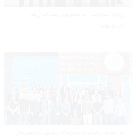
هەر گەشتێک بە هەنگاوێک دەستپێدەکات و بە دۆزینەوەی ئەزموونێکی
نوێ کۆتایی دێت”
2026-04-27