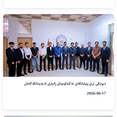
دیوێکی تری پێشانگەی تەکنەلۆجیای زانیاری لە پەیمانگەکەمان
2026-06-17