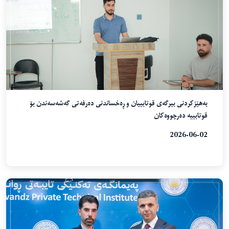
بەهێزکردنی بیرگەی قوتابییان و ڕەخساندنی دەرفەتی گەشەسەندن بۆ
قوتابییە دەرچووەکان
2026-06-02