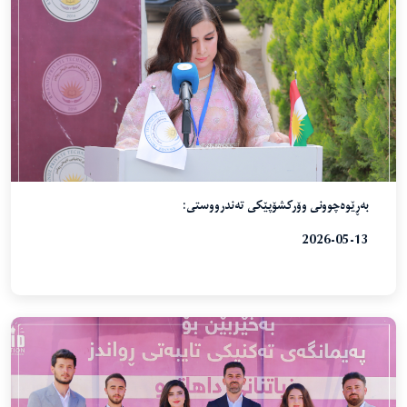
بەڕێوەچوونی وۆرکشۆپێکی تەندرووستی:
2026-05-13