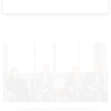
سەردانی پەیمانگەی تەکنیکی تایبەتی ڕواندز بۆ سەر مەزاری نەمران
2026-05-06