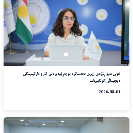
خولی دوو ڕۆژەی ژیری دەستکرد بۆ بەڕێوەبردنی کار و مارکێتینگی
دیجیتاڵی کۆتاییهات
2026-08-01