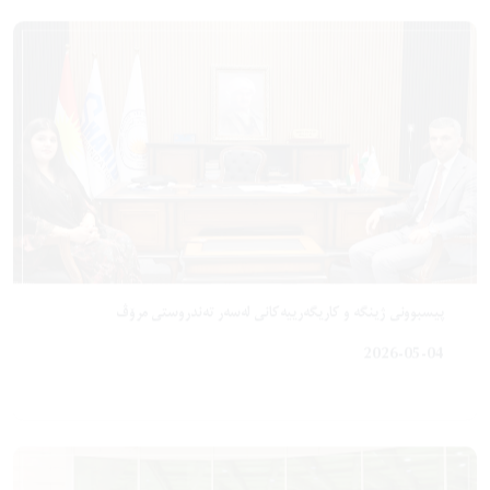
پیسبوونی ژینگە و کاریگەرییەکانی لەسەر تەندروستی مرۆڤ
2026-05-04