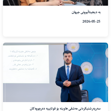
بە دیجیتاڵبوونی جیهان
2026-05-25
سەرپەرشتیکردنی مەشقی هاوینە بۆ قوتابییە دەرچووەکان