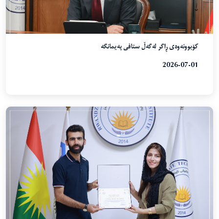
کۆبوونەوەی ڕاگر لەگەڵ ستافی پەیمانگە
2026-07-01