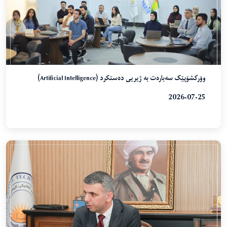
وۆرکشۆپێک سەبارەت بە ژیریی دەستکرد (Artificial Intelligence)
2026-07-25