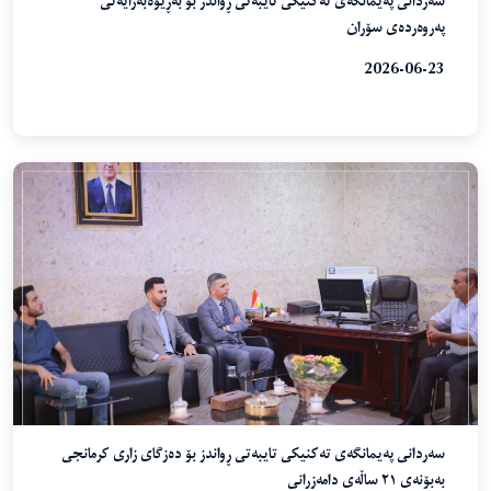
سەردانی پەیمانگەی تەکنیکی تایبەتی ڕواندز بۆ بەڕێوەبەرایەتی
پەروەردەی سۆران
2026-06-23
سەردانی پەیمانگەی تەکنیکی تایبەتی ڕواندز بۆ دەزگای زاری کرمانجی
بەبۆنەی ٢١ ساڵەی دامەزرانی