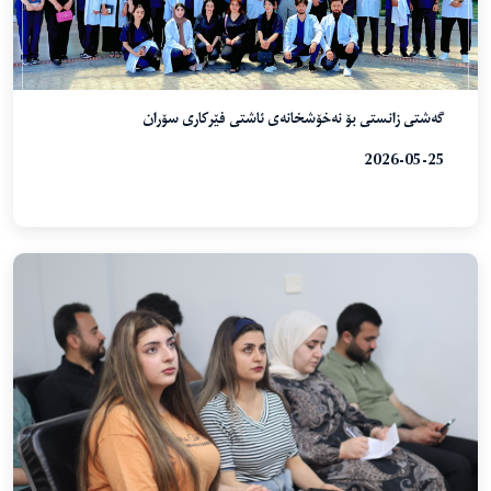
گەشتی زانستی بۆ نەخۆشخانەی ئاشتی فێرکاری سۆران
2026-05-25