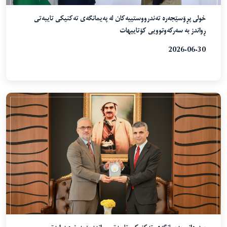
خولی پڕۆسێجەرە تەندرووستییەکان لە پەیمانگەی تەکنیکی تایبەتی
ڕواندز بە سەرکەوتوویی کۆتاییهات
2026-06-30