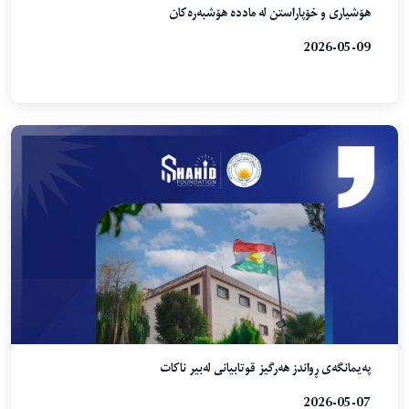
هۆشیاری و خۆپاراستن لە ماددە هۆشبەرەکان
2026-05-09
پەیمانگەی ڕواندز هەرگیز قوتابیانی لەبیر ناکات
2026-05-07