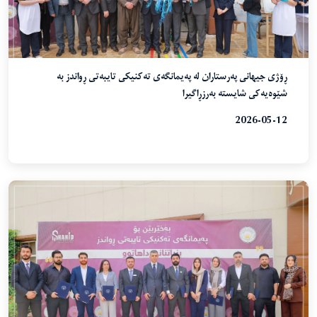
ڕۆژی جیهانی پەرستاران لە پەیمانگەی تەکنیکی تایبەتی ڕواندز بە
شێوەیەکی شایستە بەرزڕاگیرا
2026-05-12