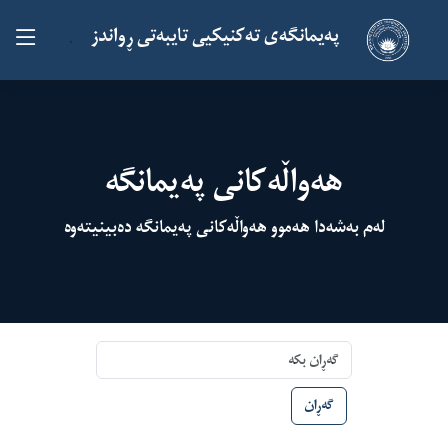
پەیمانگەی تەکنیکیی تایبەتی ڕواندز
.
هەواڵەکانی پەیمانگە
لەم بەشەدا هەموو هەواڵەکانی پەیمانگە دەبینیتەوە
گەڕان