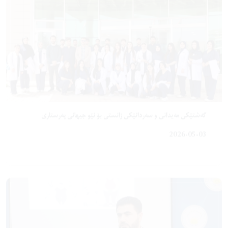
گەشتێکی مەیدانی و سەردانێکی زانستی بۆ نێو جیهانی پەرستاری
2026-05-03