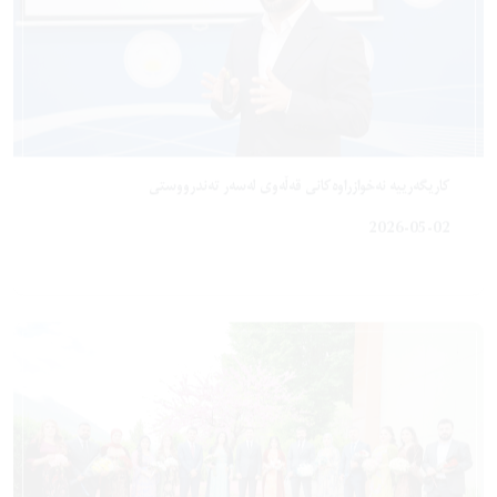
کاریگەرییە نەخوازراوەکانی قەڵەوی لەسەر تەندرووستی
2026-05-02