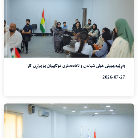
بەڕێوەچوونی خولی شیاندن و ئامادەسازی قوتابییان بۆ بازاڕی کار
2026-07-27