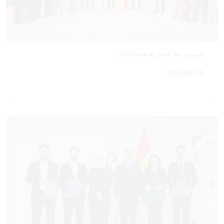
شیرینی سەرکەوتن لە هەوڵداندایە ،،
2026-04-29
پڕۆگرامی سەرکردایەتی سەر بەدامەزراوەی شەهید کۆتایی هات
2026-04-27