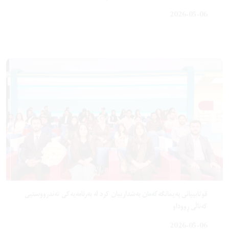
قوتابییانی پەیمانگەکەمان بەشدارییان کرد لە بەرنامەیەکی تەندرووستیی
کەناڵی ڕووداو
2026-05-06