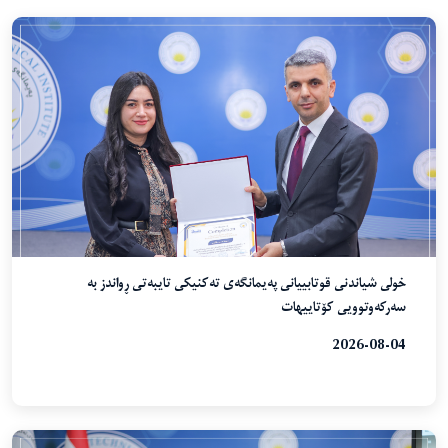
خولی شیاندنی قوتابییانی پەیمانگەی تەکنیکی تایبەتی ڕواندز بە
سەرکەوتوویی کۆتاییهات
2026-08-04