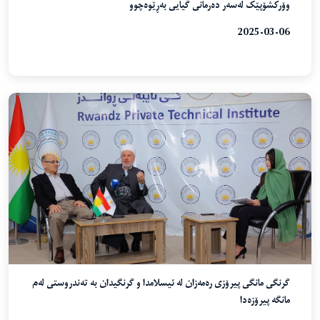
وۆرکشۆپێک لەسەر دەرمانی گیایی بەڕێوەچوو
2025-03-06
گرنگی مانگی پیرۆزی رەمەزان لە ئیسلامدا و گرنگیدان بە تەندروستی لەم
مانگە پیرۆزەدا