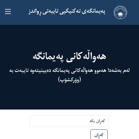
پەیمانگەی تەکنیکیی تایبەتی ڕواندز
.
هەواڵەکانی پەیمانگە
لەم بەشەدا هەموو هەواڵەکانی پەیمانگە دەبینیتەوە تایبەت بە
(وۆرکشۆپ)
گەڕان