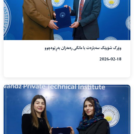
وۆرک شۆپێک سەبارەت با مانگی رەمەزان بەڕێوەچوو
2026-02-18