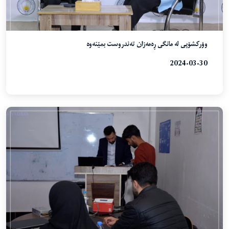
وۆرکشۆپی لە مانگی ڕەمەزان تەندروست بمێنەوە
2024-03-30