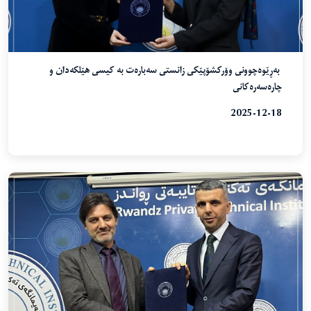
⁨ بەڕێوەچوونی وۆرکشۆپێکی زانستی سەبارەت بە کیسی هێلکەدان و
چارەسەرەکانی
2025-12-18