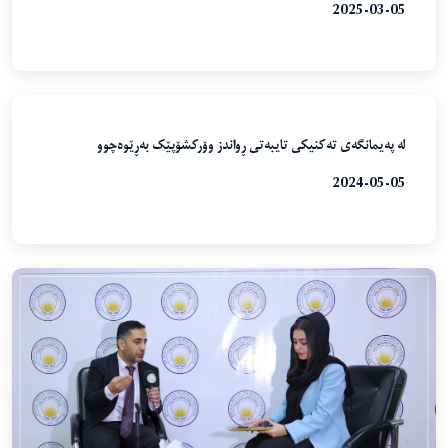
2025-03-05
لە پەیمانگەی تەکنیکی تایبەتی ڕواندز وۆرکشۆپێک بەڕێوەچوو
2024-05-05