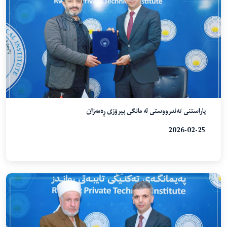
پاراستنی تەندرووستی لە مانگی پیرۆزی ڕەمەزان
2026-02-25