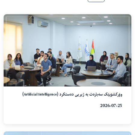
وۆرکشۆپێک سەبارەت بە ژیریی دەستکرد (Artificial Intelligence)
2026-07-25