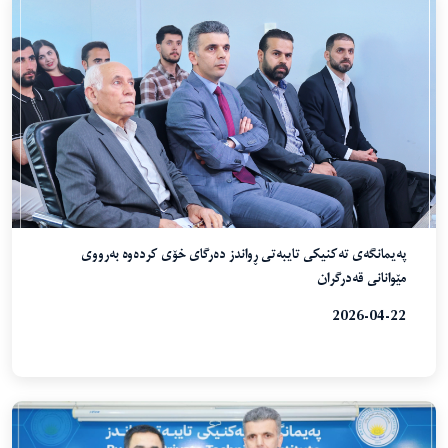
پەیمانگەی تەکنیکی تایبەتی ڕواندز دەرگای خۆی کردەوە بەرووی
مێوانانی قەدرگران
2026-04-22