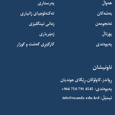
هەواڵ
پەرستاری
بەشەکان
تەکنەلۆجیای زانیاری
ئەنجومەن
زمانی ئینگلیزی
پۆرتاڵ
ژمێریاری
پەیوەندی
کارگێڕی گەشت و گوزار
ناونیشان
ڕواندز-کاولۆکان-ڕێگای جوندیان
پەیوەندی:
+964 750 791 4545
ئیمێڵ:
info@rwandz.edu.krd