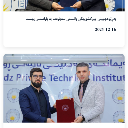
بەڕێوەچوونی وۆرکشۆپێکی زانستی سەبارەت بە پاراستنی پێست
2025-12-16