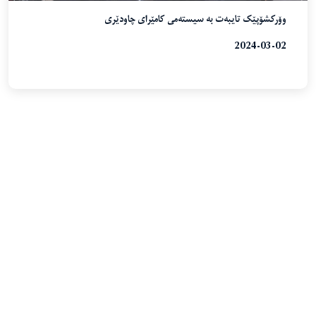
وۆرکشۆپێک تایبەت بە سیستەمی کامێرای چاودێری
2024-03-02