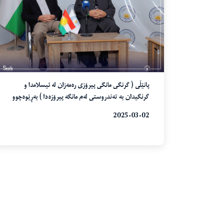
پانێڵی ( گرنگی مانگی پیرۆزی رەمەزان لە ئیسلامدا و
گرنگیدان بە تەندروستی لەم مانگە پیرۆزەدا ) بەڕێوەچوو
2025-03-02