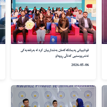
قوتابییانی پەیمانگەکەمان بەشدارییان کرد لە بەرنامەیەکی
تەندرووستیی کەناڵی ڕووداو
2026-05-06