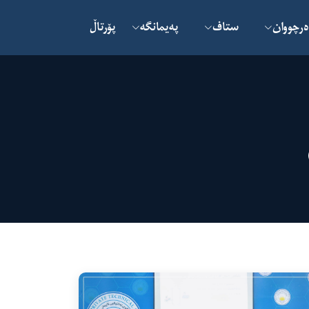
ەرچووان
ستاف
پەیمانگە
پۆرتاڵ