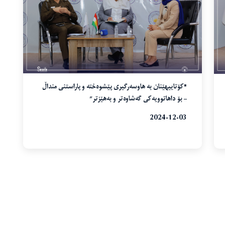
"کۆتاییهێنان بە هاوسەرگیری پێشوەختە و پاراستنی منداڵ
– بۆ داهاتوویەکی گەشاوەتر و بەهێزتر”
2024-12-03