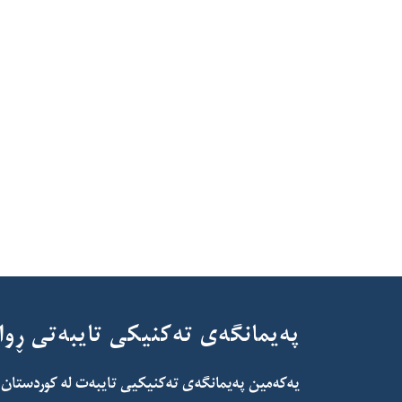
پەیمانگەی تەکنیکی تایبەتی ڕوان
یەکەمین پەیمانگەی تەکنیکیی تایبەت لە کوردستان