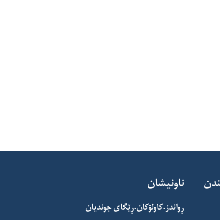
ندن
ناونیشان
ڕواندز-کاولۆکان-ڕێگای جوندیان