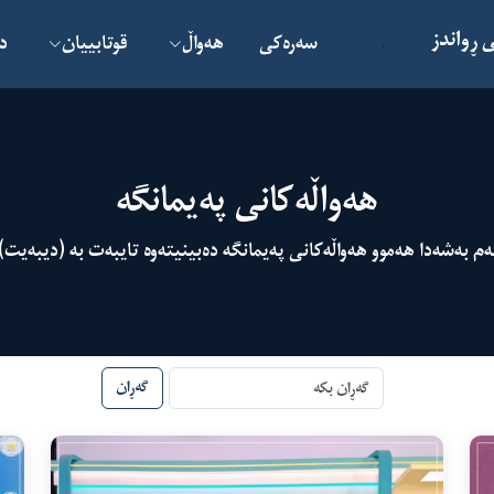
 ڕواندز
سەرەکی
هەواڵ
قوتابییان
د
.
هەواڵەکانی پەیمانگە
ەم بەشەدا هەموو هەواڵەکانی پەیمانگە دەبینیتەوە تایبەت بە (دیبەیت)
گەڕان