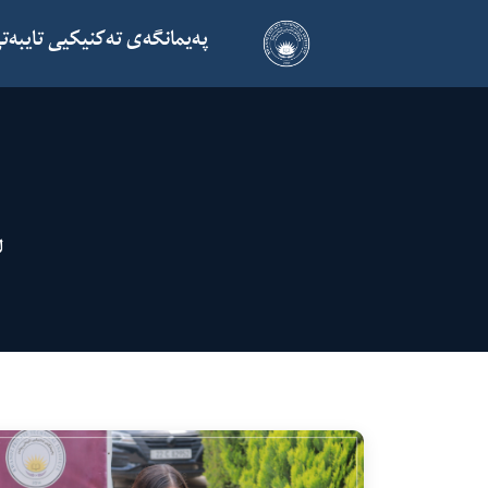
پەیمانگەی تەکنیکیی تایبەتی
ل