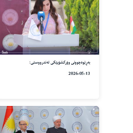
بەڕێوەچوونی وۆرکشۆپێکی تەندرووستی:
2026-05-13