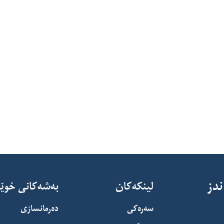
دز
لینکەکان
بەشەکانی خوێ
سەرەکی
دەرمانسازی