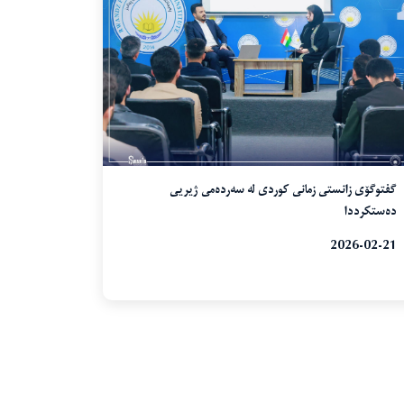
گفتوگۆی زانستی زمانی کوردی لە سەردەمی ژیریی
دەستکرددا
2026-02-21